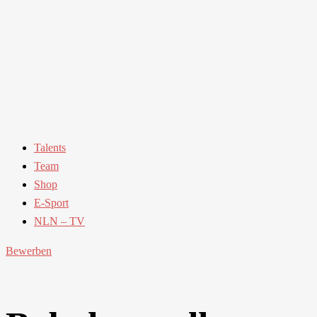
Talents
Team
Shop
E-Sport
NLN – TV
Bewerben