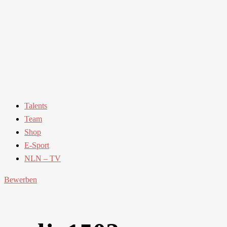
Talents
Team
Shop
E-Sport
NLN – TV
Bewerben