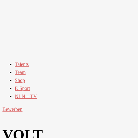
Talents
Team
Shop
E-Sport
NLN – TV
Bewerben
VOLT